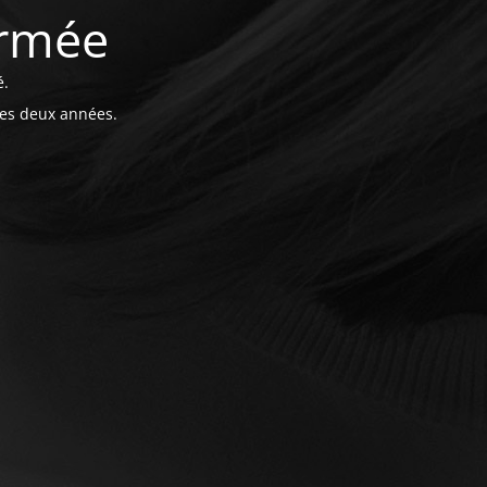
ermée
é.
ces deux années.