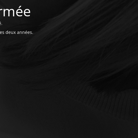
ermée
é.
ces deux années.